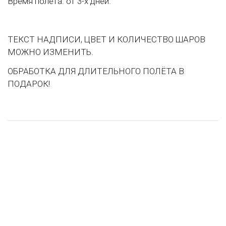
Время полета: от 3-х дней.
ТЕКСТ НАДПИСИ, ЦВЕТ И КОЛИЧЕСТВО ШАРОВ
МОЖНО ИЗМЕНИТЬ.
ОБРАБОТКА ДЛЯ ДЛИТЕЛЬНОГО ПОЛЁТА В
ПОДАРОК!
НОВИНКА
НОВИНКА
НОВИНКА
НОВИНКА
ХИТ ПРОДАЖ
ХИТ ПРОДАЖ
ХИТ ПРОДАЖ
ХИТ ПРОДАЖ
РЕКОМЕНДУЕМ
РЕКОМЕНДУЕМ
РЕКОМЕНДУЕМ
РЕКОМЕНДУЕМ
Ленточки
Просто люблю
Сердца в агате
Каскад сердец