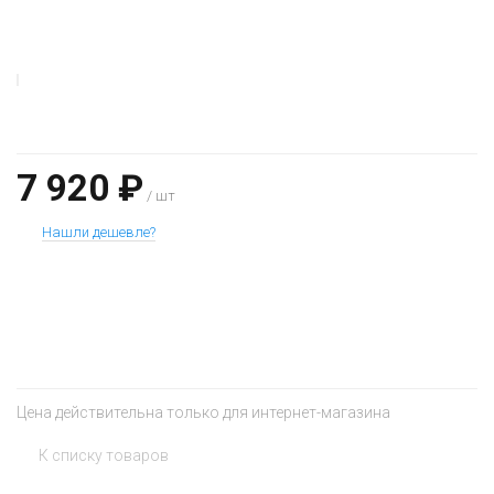
7 920 ₽
/ шт
Нашли дешевле?
+
−
Цена действительна только для интернет-магазина
К списку товаров