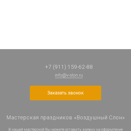
100 ₽
13 830 ₽
100 ₽
100 ₽
/ шт
/ шт
/ шт
/ шт
+7 (911) 159-62-88
info@v-slon.ru
Заказать звонок
Мастерская праздников «Воздушный Слон»
В нашей мастерской Вы можете оставить заявку на оформление