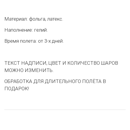
Материал: фольга, латекс.
Наполнение: гелий.
Время полета: от 3-х дней.
ТЕКСТ НАДПИСИ, ЦВЕТ И КОЛИЧЕСТВО ШАРОВ
МОЖНО ИЗМЕНИТЬ.
ОБРАБОТКА ДЛЯ ДЛИТЕЛЬНОГО ПОЛЁТА В
ПОДАРОК!
НОВИНКА
НОВИНКА
НОВИНКА
НОВИНКА
ХИТ ПРОДАЖ
ХИТ ПРОДАЖ
ХИТ ПРОДАЖ
ХИТ ПРОДАЖ