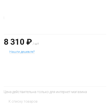
8 310 ₽
/ шт
Нашли дешевле?
+
−
Цена действительна только для интернет-магазина
К списку товаров