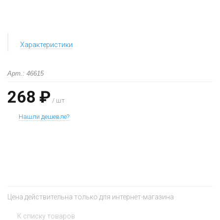
Характеристики
Арт.: 46615
268 ₽
/ шт
Нашли дешевле?
+
−
Цена действительна только для интернет-магазина
К списку товаров