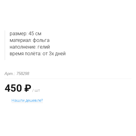
размер: 45 см
материал: фольга
наполнение: гелий
время полёта: от 3х дней
Арт.: 758298
450 ₽
/ шт
Нашли дешевле?
+
−