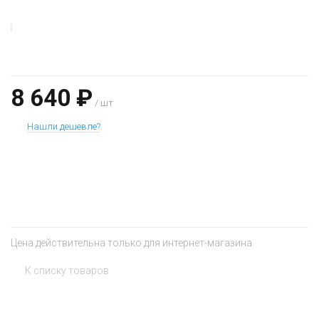
8 640 ₽
/ шт
Нашли дешевле?
+
−
Цена действительна только для интернет-магазина
К списку товаров