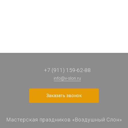
430 ₽
100 ₽
1 ₽
100 ₽
/ шт
/ шт
/ шт
/ шт
+7 (911) 159-62-88
info@v-slon.ru
Заказать звонок
Мастерская праздников «Воздушный Слон»