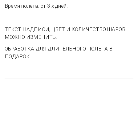
Время полета: от 3-х дней.
ТЕКСТ НАДПИСИ, ЦВЕТ И КОЛИЧЕСТВО ШАРОВ
МОЖНО ИЗМЕНИТЬ.
ОБРАБОТКА ДЛЯ ДЛИТЕЛЬНОГО ПОЛЁТА В
ПОДАРОК!
НОВИНКА
НОВИНКА
ХИТ ПРОДАЖ
ХИТ ПРОДАЖ
ХИТ ПРОДАЖ
РЕКОМЕНДУЕМ
РЕКОМЕНДУЕМ
РЕКОМЕНДУЕМ
V Шар (12"/30 см) Привет малыш, Ассорти, Пастель, 50 шт
Енотик
Золотые облака
Облачко 2