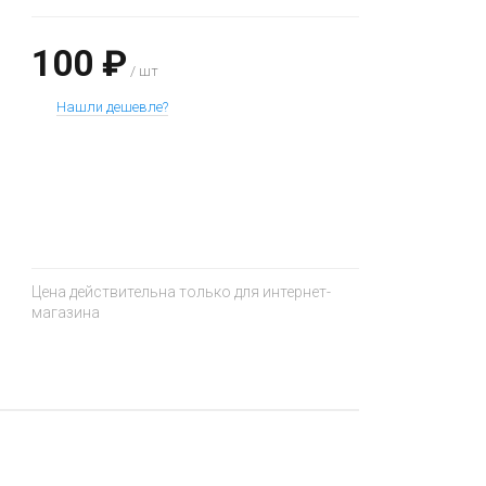
100 ₽
/ шт
Нашли дешевле?
+
−
Цена действительна только для интернет-
магазина