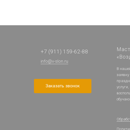
Маст
+7 (911) 159-62-88
«Воз
info@v-slon.ru
В наше
заявку
праздн
Заказать звонок
услуги,
воспол
обучаю
Обрабо
Полити