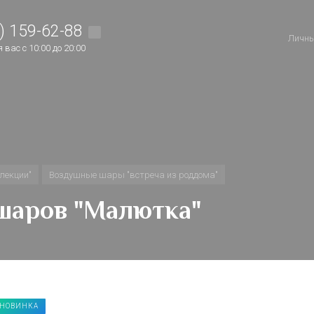
) 159-62-88
Личны
вас с 10:00 до 20:00
лекции"
Воздушные шары "встреча из роддома"
шаров "Малютка"
НОВИНКА