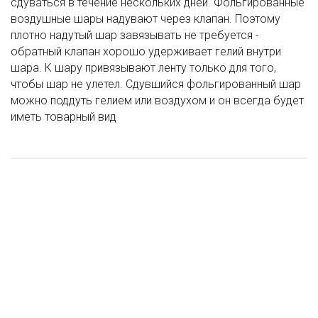
сдуваться в течение нескольких дней. Фольгированные
воздушные шары надувают через клапан. Поэтому
плотно надутый шар завязывать не требуется -
обратный клапан хорошо удерживает гелий внутри
шара. К шару привязывают ленту только для того,
чтобы шар не улетел. Сдувшийся фольгированный шар
можно поддуть гелием или воздухом и он всегда будет
иметь товарный вид
Шар (17''/43 см) Мини-Надпись "Happy Birthday", Золото, 1 шт
И Шар (40''/102 см) Цифра "1" Тиффани, 1 шт
И Шар (31''/79 см) Фигура, Маленький осьминог, 1 шт
И Шар (30"/75 см) Фигура, Голова Овечки, 1 шт