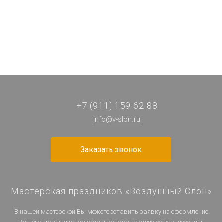
182 ₽
215 ₽
102 ₽
110 ₽
/ шт
/ шт
/ шт
/ шт
+7 (911) 159-62-88
info@v-slon.ru
Заказать звонок
Мастерская праздников «Воздушный Слон»
В нашей мастерской Вы можете оставить заявку на оформление
Вашего праздника, заказать сопутствующие услуги, посетить