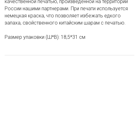
качественной печатью, произведенной на территории
России нашими партнерами. При печати используется
немецкая краска, что позволяет избежать едкого
запаха, свойственного китайским шарам с печатью.
Размер упаковки (Ш*В): 18,5*31 см
Г Шар (30"/76 см) Фигура Ежик, 1 шт
Шар (18"/46 см) Круг, Сладости С Днем Рождения, (дизайн
И Шар (24"/60 см) Фигура, Голова Поросенка, 1 шт
Набор гирлянд "Тассел" Ассорти Мятный / белый, мятный,
БРАВО), 1 шт
голубой, серебро / 4 цвета, набор 20 л, 1 шт
250 ₽
88 ₽
160 ₽
95 ₽
/ шт
/ шт
/ шт
/ шт