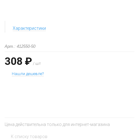
Характеристики
Арт.: 412550-50
308 ₽
/ шт
Нашли дешевле?
+
−
Цена действительна только для интернет-магазина
К списку товаров