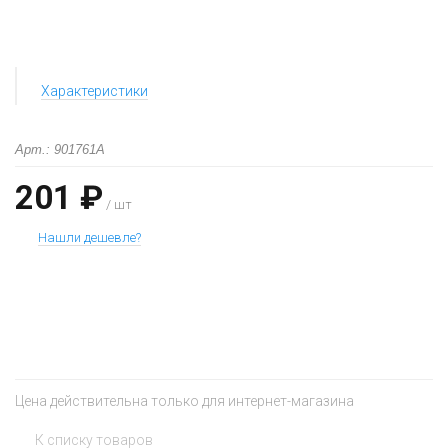
Характеристики
Арт.: 901761A
201 ₽
/ шт
Нашли дешевле?
+
−
Цена действительна только для интернет-магазина
К списку товаров