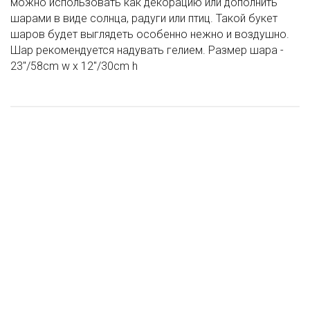
можно использовать как декорацию или дополнить
шарами в виде солнца, радуги или птиц. Такой букет
шаров будет выглядеть особенно нежно и воздушно.
Шар рекомендуется надувать гелием. Размер шара -
23"/58cm w x 12"/30cm h
Шар (14"/36 см) ДР Шоколад Сладости, 5 шт
Шар (14"/36 см) С Днем Рождения (тортик), 25 шт
Р Шар (40''/102 см) Цифра 1 Slim, Бискайский зеленый, в упак, 1
А Шар (26"/66 см) Цифра 1 Розовое Золото/ Rose Gold, 1 шт
шт
72 ₽
361 ₽
170 ₽
255 ₽
/ шт
/ шт
/ шт
/ шт