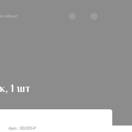
й кабинет
, 1 шт
Арт.: 811003-P