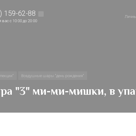
) 159-62-88
Личны
вас с 10:00 до 20:00
лекции"
Воздушные шары "день рождения"
ра "3" ми-ми-мишки, в упак