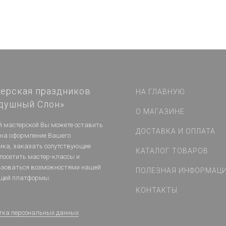
ерская праздников
НА ГЛАВНУЮ
душный Слон»
О МАГАЗИНЕ
й мастерской Вы можете оставить
ДОСТАВКА И ОПЛАТА
 на оформление Вашего
ика, заказать сопутствующие
КАТАЛОГ ТОВАРОВ
 посетить мастер-классы и
ьзоваться возможностями нашей
ПОЛЕЗНАЯ ИНФОРМАЦ
щей платформы.
КОНТАКТЫ
тка персональных данных