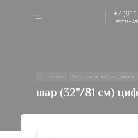
+7 (911
Например,
Работаем для 
шары
Найти
везде
на
день
рождения
Каталог
Воздушные шары "праздники и кол
шар (32"/81 см) циф