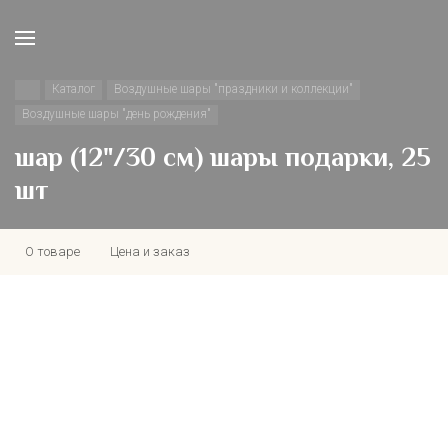
Каталог
Воздушные шары "праздники и коллекции"
Воздушные шары "день рождения"
шар (12"/30 см) шары подарки, 25
шт
О товаре
Цена и заказ