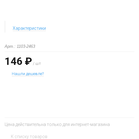
Характеристики
Арт.: 1103-2463
146 ₽
/ шт
Нашли дешевле?
+
−
Цена действительна только для интернет-магазина
К списку товаров