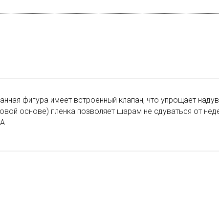
нная фигура имеет встроенный клапан, что упрощает надув
овой основе) пленка позволяет шарам не сдуваться от нед
ША
АЖ
АЖ
ДУЕМ
ДУЕМ