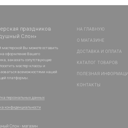
ерская праздников
НА ГЛАВНУЮ
душный Слон»
О МАГАЗИНЕ
й мастерской Вы можете оставить
ДОСТАВКА И ОПЛАТА
 на оформление Вашего
ика, заказать сопутствующие
КАТАЛОГ ТОВАРОВ
 посетить мастер-классы и
ьзоваться возможностями нашей
ПОЛЕЗНАЯ ИНФОРМАЦ
щей платформы.
КОНТАКТЫ
тка персональных данных
ка конфиденциальности
ный Слон - магазин