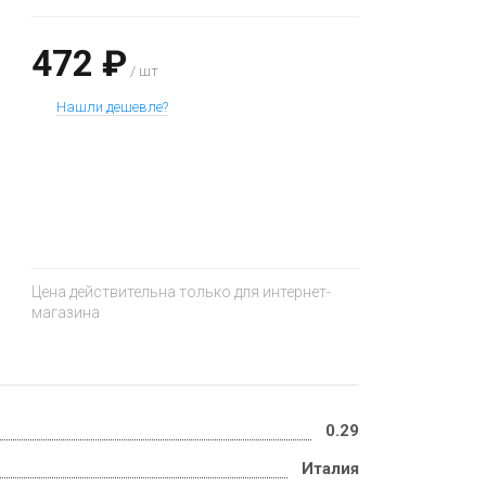
472 ₽
/ шт
Нашли дешевле?
+
−
Цена действительна только для интернет-
магазина
0.29
Италия