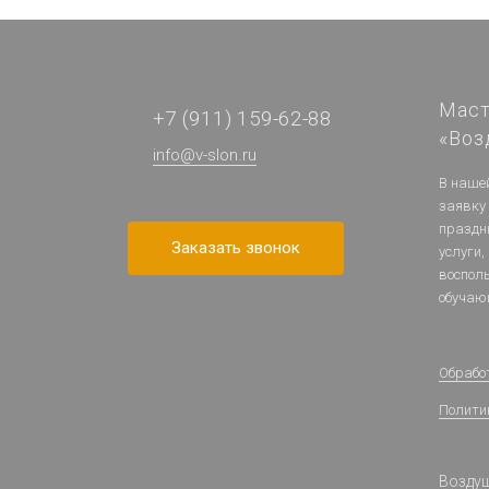
Маст
+7 (911) 159-62-88
«Воз
info@v-slon.ru
В наше
заявку
праздн
Заказать звонок
услуги,
воспол
обучаю
Обрабо
Полити
Воздуш