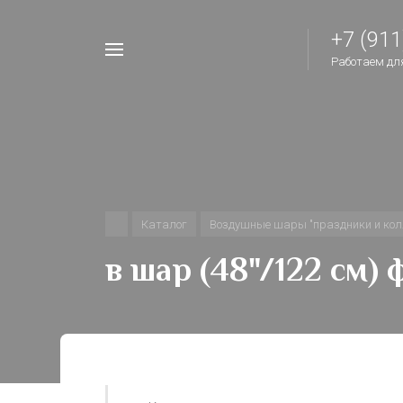
+7 (911
Например,
Работаем для 
шары
Найти
везде
на
день
рождения
Каталог
Воздушные шары "праздники и кол
в шар (48"/122 см) 