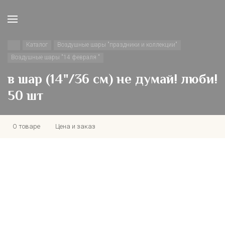
Каталог
Воздушные шары "праздники и коллекции"
Воздушные шары "14 февраля "
в шар (14"/36 см) не думай! люби!
50 шт
О товаре
Цена и заказ