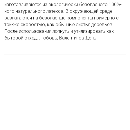
изготавливаются из экологически безопасного 100%-
ного натурального латекса. В окружающей среде
разлагаются на безопасные компоненты примерно с
той-же скоростью, как обычные листья деревьев.
После использования лопнуть и утилизировать как
бытовой отход. Любовь, Валентинов День
ХИТ ПРОДАЖ
ХИТ ПРОДАЖ
РЕКОМЕНДУЕМ
РЕКОМЕНДУЕМ
S Сердце (12''/30 см) I love you, Красный (015), пастель, 2 ст, 50 шт
В Шар (37''/94 см) Фигура, Кувшин с цветами , Голография, 1
Сердца Шик
Выходи за меня
шт
850 ₽
100 ₽
2 430 ₽
3 420 ₽
/ шт
/ шт
/ шт
/ шт