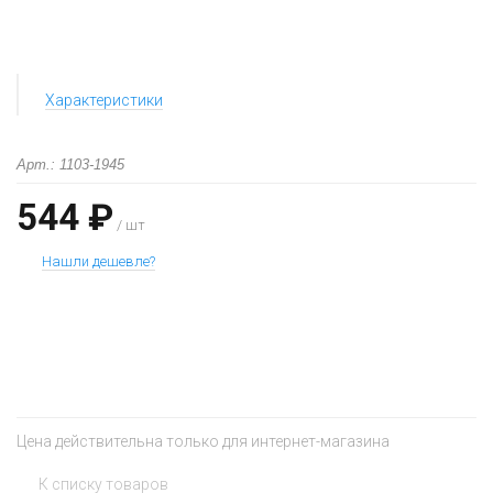
Характеристики
Арт.: 1103-1945
544 ₽
/ шт
Нашли дешевле?
+
−
Цена действительна только для интернет-магазина
К списку товаров