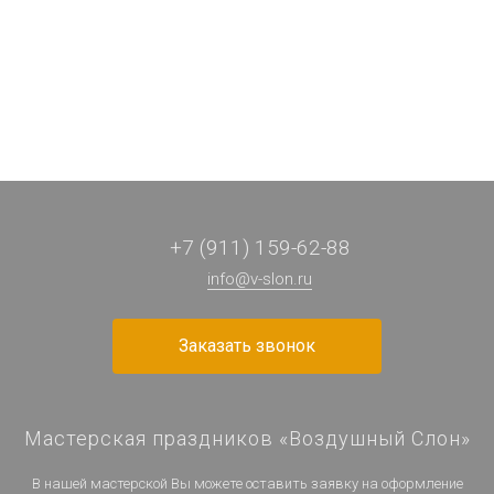
58 ₽
83 ₽
66 ₽
750 ₽
/ шт
/ шт
/ шт
/ шт
+7 (911) 159-62-88
info@v-slon.ru
Заказать звонок
Мастерская праздников «Воздушный Слон»
В нашей мастерской Вы можете оставить заявку на оформление