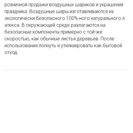
розничной продажи воздушных шариков и украшения
праздника. Воздушные шары изготавливаются из
экологически безопасного 100%-ного натурального л
атекса. В окружающей среде разлагаются на
безопасные компоненты примерно с той-же
скоростью, как обычные листья деревьев. После
использования лопнуть и утилизировать как бытовой
отход
Шар (18''/46 см) Круг, Лайк Тайм, Будь в тренде, #LikeTime, С Днем
Шар (31''/79 см) Фигура, Капкейк на День Рождения, Розовый, в
Шар (14"/36 см) С ДР Конфетти, 5 шт
Шар (12"/30 см) СДР Магия и волшебство, Ассорти, Пастель,
Рождения! Черный, в упак, 1 шт
упак, 1 шт
100 шт