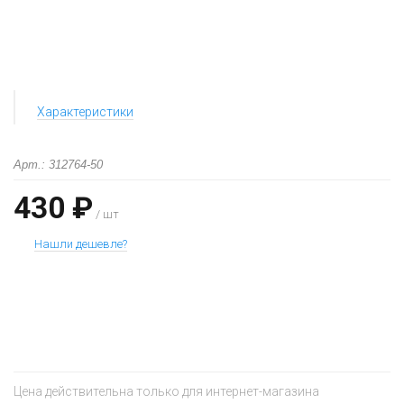
Характеристики
Арт.: 312764-50
430 ₽
/ шт
Нашли дешевле?
+
−
Цена действительна только для интернет-магазина