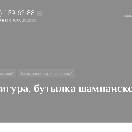
) 159-62-88
Личны
вас с 10:00 до 20:00
лекции"
Воздушные шары "девичник"
 фигура, бутылка шампанско