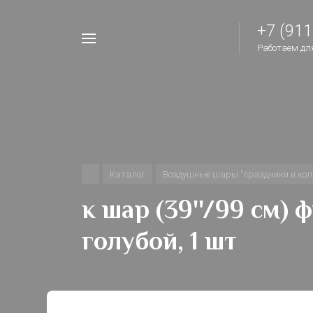
+7 (911
Например,
Работаем для 
шары
Найти
везде
на
день
рождения
Каталог
Воздушные шары "праздники и кол
к шар (39''/99 см)
голубой, 1 шт