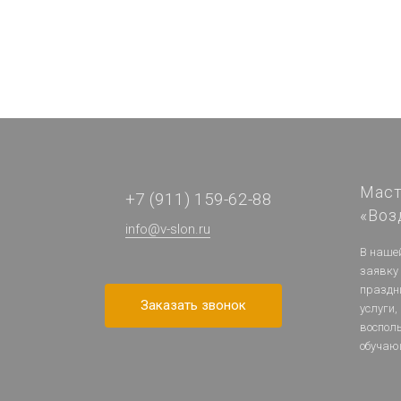
Маст
+7 (911) 159-62-88
«Воз
info@v-slon.ru
В наше
заявку
праздн
Заказать звонок
услуги,
воспол
обучаю