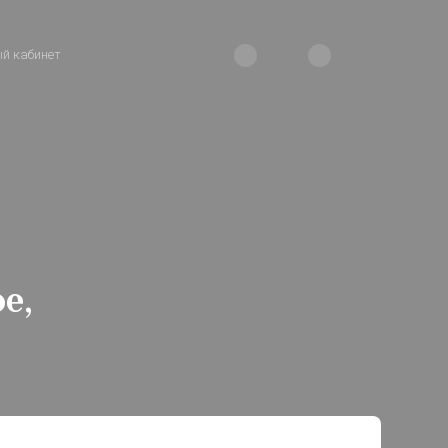
й кабинет
е,