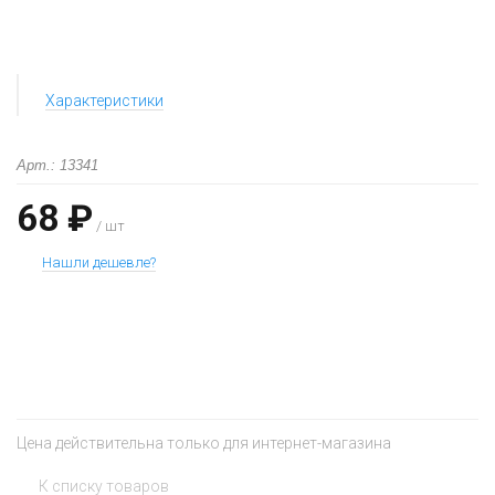
Характеристики
Арт.: 13341
68 ₽
/ шт
Нашли дешевле?
+
−
Цена действительна только для интернет-магазина
К списку товаров