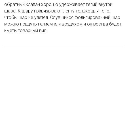
обратный клапан хорошо удерживает гелий внутри
шара. К шару привязывают ленту только для того,
чтобы шар не улетел. Сдувшийся фольгированный шар
можно поддуть гелием или воздухом и он всегда будет
иметь товарный вид
Шар (12"/30 см) СДР Вдохновение, Ассорти Пастель, 2 ст., 50 шт
Шар (14"/36 см) С ДР Macaron, 5 шт
Шар (12"/30 см) Комплимент для неё! Как ни крути... Ассорти, 2
ШАР12'' ШЕЛК РИС. 1СТ. 2ЦВ. ХРАБРЫЙ ПРИНЦ! 1 ДИЗАЙН (25
ст, 10 шт
ШТ./УП.) БИКЕЙ
1 000 ₽
72 ₽
111 ₽
182 ₽
/ шт
/ шт
/ шт
/ шт