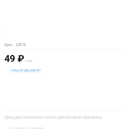
Арт.: 13574
49 ₽
/ шт
Нашли дешевле?
+
−
Цена действительна только для интернет-магазина
К списку товаров