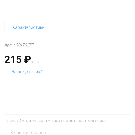
Характеристики
Арт.: 901761TF
215 ₽
/ шт
Нашли дешевле?
+
−
Цена действительна только для интернет-магазина
К списку товаров