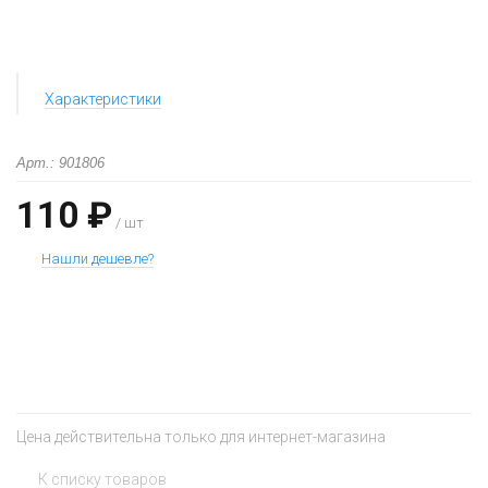
Характеристики
Арт.: 901806
110 ₽
/ шт
Нашли дешевле?
+
−
Цена действительна только для интернет-магазина
К списку товаров