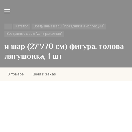
Каталог
Воздушные шары "праздники и коллекции"
Воздушные шары "день рождения"
и шар (27"/70 см) фигура, голова
лягушонка, 1 шт
О товаре
Цена и заказ