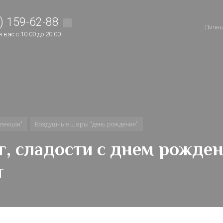
) 159-62-88
Личны
вас с 10:00 до 20:00
лекции"
Воздушные шары "день рождения"
уг, сладости с днем рожден
т