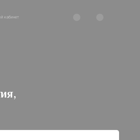
й кабинет
ия,