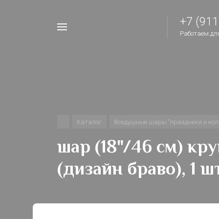
+7 (911
Например,
Работаем для 
шары
Найти
везде
на
день
рождения
Каталог
Воздушные шары "праздники и кол
шар (18"/46 см) кр
(дизайн браво), 1 ш