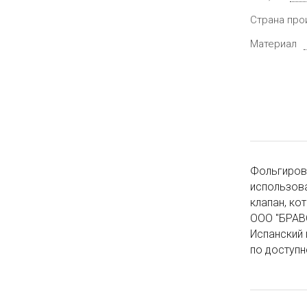
Страна про
Материал
Фольгирова
использова
клапан, ко
ООО "БРАВ
Испанский 
по доступн