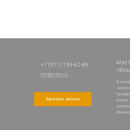
Маст
+7 (911) 159-62-88
«Воз
info@v-slon.ru
В наше
заявку
праздн
Заказать звонок
услуги,
воспол
обучаю