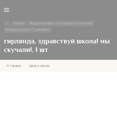
Каталог
Воздушные шары "праздники и коллекции"
Воздушные шары "1 сентября"
гирлянда, здравствуй школа! мы
скучали!, 1 шт
О товаре
Цена и заказ