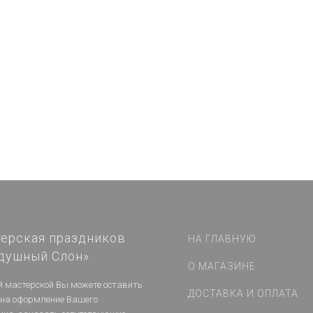
₽
 шт
 шт
/ шт
ерская праздников
НА ГЛАВНУЮ
душный Слон»
О МАГАЗИНЕ
й мастерской Вы можете оставить
ДОСТАВКА И ОПЛАТА
 на оформление Вашего