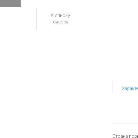
К списку
товаров
Характ
Страна про