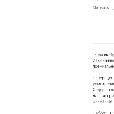
Материал
Гирлянда-б
Изысканные
премиально
Непередав
усмотрение
Хедер на д
данной про
Внимание! 
Набор: 1 ш