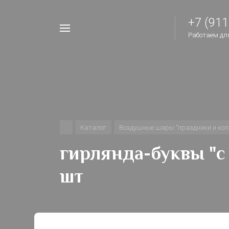
+7 (911
Например,
Работаем для 
шары
Найти
везде
на
день
рождения
Каталог
Воздушные шары "праздники и кол
гирлянда-буквы "с 
шт