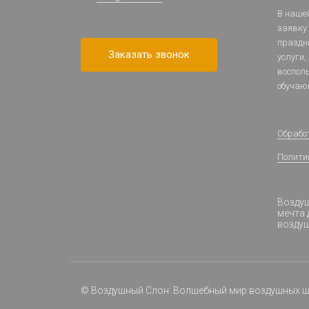
В наше
заявку
праздн
Заказать звонок
услуги,
воспол
обучаю
Обрабо
Полити
Воздуш
мечта 
возду
© Воздушный Слон: Волшебный мир воздушных 