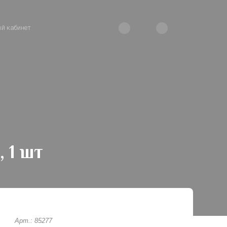
й кабинет
 1 шт
Арт.: 85277