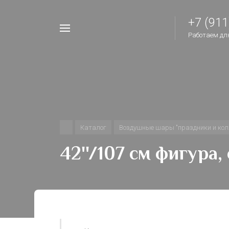
+7 (911
Например,
Работаем для 
шары
Найти
везде
на
день
рождения
Каталог
Воздушные шары "праздники и кол
42''/107 см фигура,