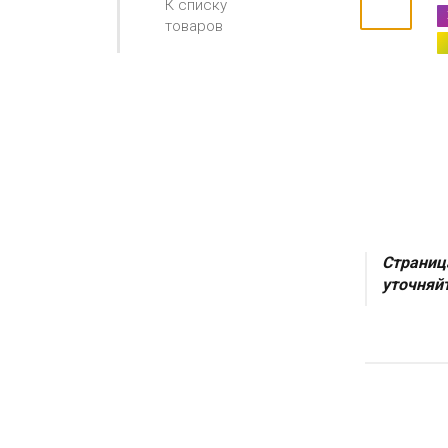
К списку
товаров
Страниц
уточняйт
ХИТ ПРОД
ХИТ ПРОД
НОВИНКА