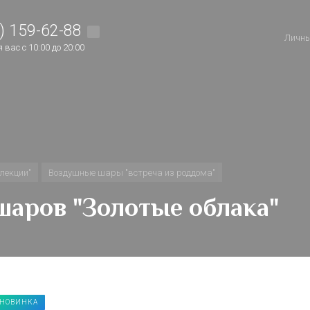
) 159-62-88
Личны
вас с 10:00 до 20:00
лекции"
Воздушные шары "встреча из роддома"
аров "Золотые облака"
НОВИНКА