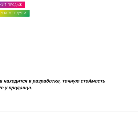
ХИТ ПРОДАЖ
РЕКОМЕНДУЕМ
а находится в разработке, точную стоймость
е у продавца.
АЖ
АЖ