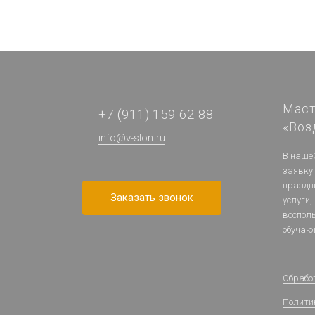
Маст
+7 (911) 159-62-88
«Воз
info@v-slon.ru
В наше
заявку
праздн
Заказать звонок
услуги,
воспол
обучаю
Обрабо
Полити