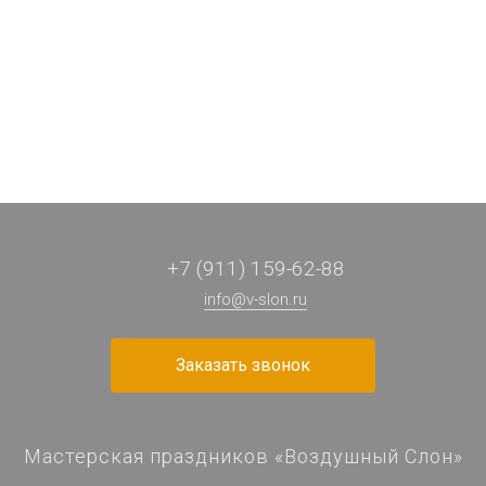
312 ₽
255 ₽
103 ₽
45 ₽
/ шт
/ шт
/ шт
/ шт
+7 (911) 159-62-88
info@v-slon.ru
Заказать звонок
Мастерская праздников «Воздушный Слон»