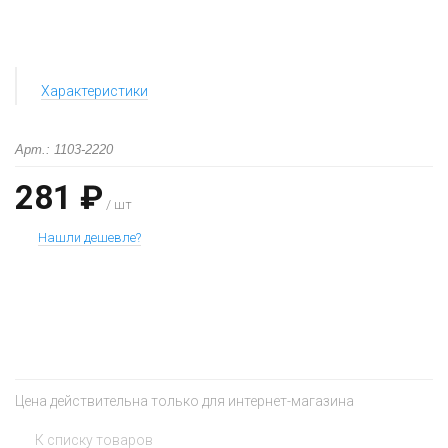
Характеристики
Арт.: 1103-2220
281 ₽
/ шт
Нашли дешевле?
+
−
Цена действительна только для интернет-магазина
К списку товаров