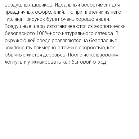
воздушных шариков. Идеальный ассортимент для
праздничных оформлений, т.к. при плетении из него
гирлянд - рисунок будет очень хорошо виден.
Воздушные шары изготавливаются из экологически
безопасного 100%-ного натурального латекса. В
окружающей среде разлагаются на безопасные
компоненты примерно с той-же скоростью, как
обычные листья деревьев. После использования
лопнуть и утилизировать как бытовой отход
Шар (14"/36 см) С ДР Дракон
А Шар (26"/66 см) Цифра 1 Розовое Золото/ Rose Gold, 1 шт
Шар (18''/46 см) Круг, Brawl Stars №4, Леон и Нита, в упак, 1 шт
Шар (18"/46 см) Сердце, Любимой Дочке, в упак, 1 шт