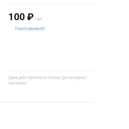
100 ₽
/ шт
Нашли дешевле?
+
−
Цена действительна только для интернет-
магазина