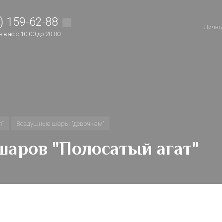
) 159-62-88
Личны
вас с 10:00 до 20:00
я"
Воздушные шары "девочкам"
аров "Полосатый агат"