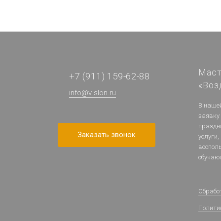
Маст
+7 (911) 159-62-88
«Воз
info@v-slon.ru
В наше
заявку
праздн
Заказать звонок
услуги,
воспол
обучаю
Обрабо
Полити