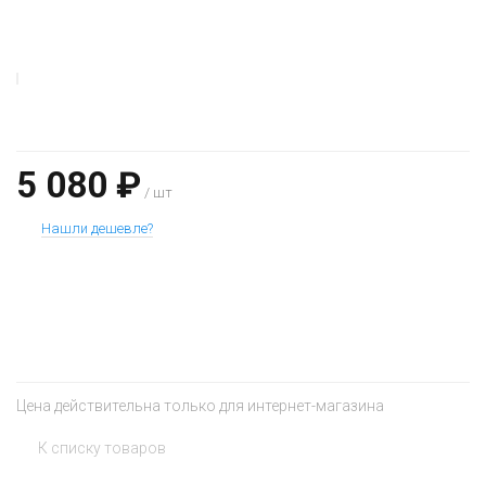
5 080 ₽
/ шт
Нашли дешевле?
+
−
Цена действительна только для интернет-магазина
К списку товаров