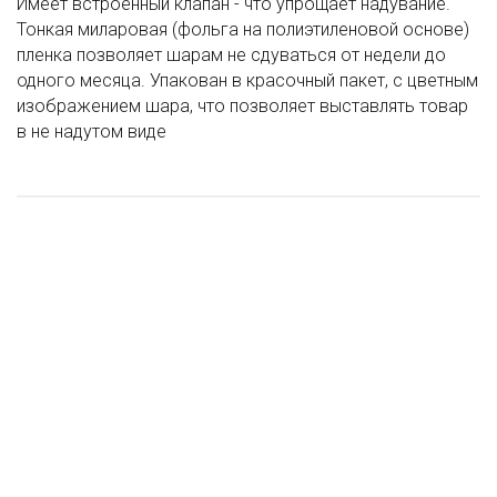
Имеет встроенный клапан - что упрощает надувание.
Тонкая миларовая (фольга на полиэтиленовой основе)
пленка позволяет шарам не сдуваться от недели до
одного месяца. Упакован в красочный пакет, с цветным
изображением шара, что позволяет выставлять товар
в не надутом виде
ХИТ ПРОДАЖ
ХИТ ПРОДАЖ
РЕКОМЕНДУЕМ
РЕКОМЕНДУЕМ
CTI Шар (22''/56 см) Фигура, Голубоглазый мишка с сердцем,
Люби меня, люби
Красное и чёрное
Г Шар (18''/46 см) Сердце, Люблю Тебя (лапки), 1 шт
Коричневый, 1 шт
160 ₽
5 610 ₽
4 030 ₽
98 ₽
/ шт
/ шт
/ шт
/ шт